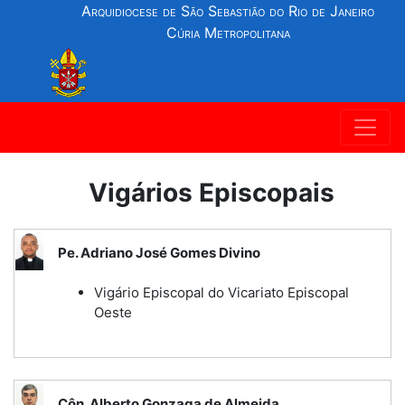
Arquidiocese de São Sebastião do Rio de Janeiro
Cúria Metropolitana
Vigários Episcopais
Pe. Adriano José Gomes Divino
Vigário Episcopal do Vicariato Episcopal
Oeste
Côn. Alberto Gonzaga de Almeida