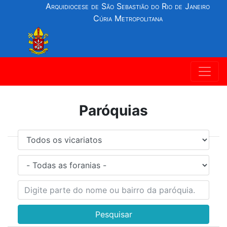
Arquidiocese de São Sebastião do Rio de Janeiro
Cúria Metropolitana
Paróquias